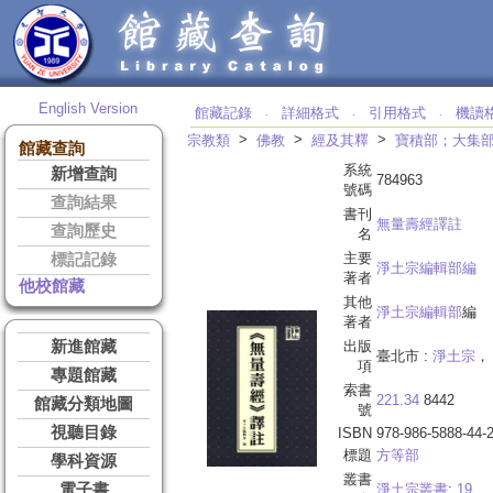
English Version
館藏記錄
詳細格式
引用格式
機讀
‧
‧
‧
>
>
>
宗教類
佛教
經及其釋
寶積部；大集
館藏查詢
系統
新增查詢
784963
號碼
查詢結果
書刊
無量壽經譯註
查詢歷史
名
主要
標記記錄
淨土宗編輯部編
著者
他校館藏
其他
淨土宗編輯部
編
著者
新進館藏
出版
臺北市 :
淨土宗
， 
項
專題館藏
索書
221.34
8442
館藏分類地圖
號
視聽目錄
ISBN
978-986-5888-44-
標題
方等部
學科資源
叢書
電子書
淨土宗叢書
;
19