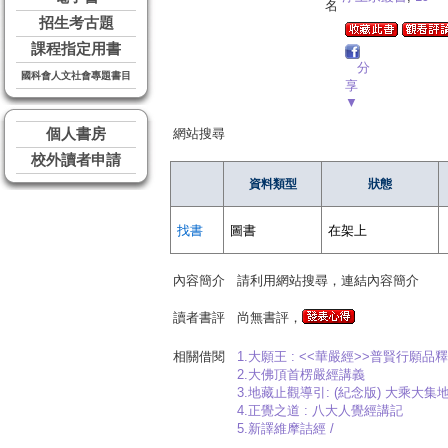
名
招生考古題
課程指定用書
分
國科會人文社會專題書目
享
▼
個人書房
網站搜尋
校外讀者申請
資料類型
狀態
找書
圖書
在架上
內容簡介
請利用網站搜尋，連結內容簡介
讀者書評
尚無書評，
相關借閱
1.大願王 : <<華嚴經>>普賢行願品
2.大佛頂首楞嚴經講義
3.地藏止觀導引: (紀念版) 大乘大
4.正覺之道 : 八大人覺經講記
5.新譯維摩詰經 /