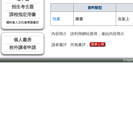
招生考古題
資料類型
課程指定用書
找書
圖書
在架上
國科會人文社會專題書目
內容簡介
請利用網站搜尋，連結內容簡介
個人書房
讀者書評
尚無書評，
校外讀者申請
Copy