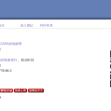
格式
加入標記
列印本頁
‧
>
和ZARA的熱銷學
著
城邦商業周刊
， 民109.02
4
778-96-3
▼