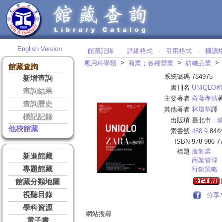
English Version
館藏記錄
詳細格式
引用格式
機讀
‧
‧
‧
>
>
應用科學類
商業；各種營業
紡織品業
館藏查詢
系統號碼
784975
新增查詢
書刊名
UNIQLO
查詢結果
主要著者
齊藤孝浩
查詢歷史
其他著者
林瓊華
譯
標記記錄
出版項
臺北市 :
他校館藏
索書號
488.9
844
ISBN
978-986-7
標題
服飾業
新進館藏
商業管理
專題館藏
行銷策略
館藏分類地圖
視聽目錄
分享
學科資源
網站搜尋
電子書