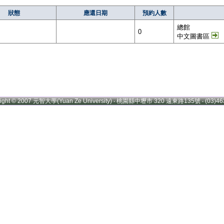
狀態
應還日期
預約人數
總館
0
中文圖書區
right © 2007 元智大學(Yuan Ze University) ‧ 桃園縣中壢市 320 遠東路135號 ‧ (03)46