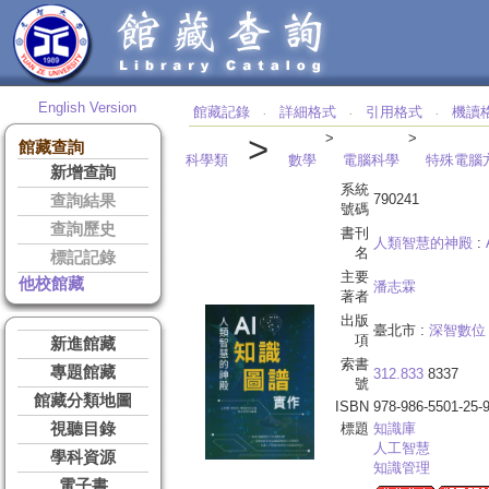
English Version
館藏記錄
詳細格式
引用格式
機讀
‧
‧
‧
>
>
>
館藏查詢
科學類
數學
電腦科學
特殊電腦
新增查詢
系統
790241
查詢結果
號碼
查詢歷史
書刊
人類智慧的神殿
:
名
標記記錄
主要
他校館藏
潘志霖
著者
出版
臺北市 :
深智數位
項
新進館藏
索書
專題館藏
312.833
8337
號
館藏分類地圖
ISBN
978-986-5501-25-
視聽目錄
標題
知識庫
人工智慧
學科資源
知識管理
電子書