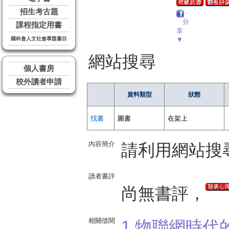
招生考古題
分
課程指定用書
享
國科會人文社會專題書目
▼
網站搜尋
個人書房
校外讀者申請
資料類型
狀態
找書
圖書
在架上
內容簡介
請利用網站搜
讀者書評
尚無書評，
相關借閱
1.物聯網時代