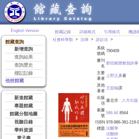
English Version
館藏記錄
詳細格式
引用格式
機讀
‧
‧
‧
>
>
>
社會科學類
法律
訴訟法
館藏查詢
系統
新增查詢
790409
號碼
查詢結果
書刊
那些屍體教我的事
查詢歷史
名
主要
標記記錄
上野正彥
著
著者
他校館藏
其他
王韶瑜
譯
著者
新進館藏
出版
臺北市 :
八方出版
項
專題館藏
索書
586.66
8564
館藏分類地圖
號
視聽目錄
ISBN
978-986-381-218-
標題
法醫學
學科資源
法醫師
電子書