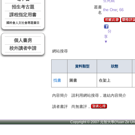
生死觀
招生考古題
叢書
the One
;
66
名
課程指定用書
國科會人文社會專題書目
分
享
個人書房
▼
校外讀者申請
網站搜尋
資料類型
狀態
找書
圖書
在架上
內容簡介
請利用網站搜尋，連結內容簡介
讀者書評
尚無書評，
Copyright © 2007 元智大學(Yuan Ze U