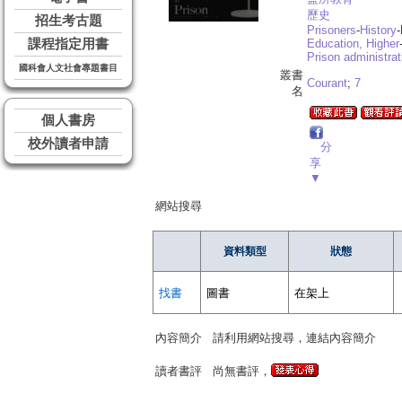
歷史
招生考古題
Prisoners
-
History
-
課程指定用書
Education, Higher
Prison administrat
國科會人文社會專題書目
叢書
Courant
;
7
名
個人書房
校外讀者申請
分
享
▼
網站搜尋
資料類型
狀態
找書
圖書
在架上
內容簡介
請利用網站搜尋，連結內容簡介
讀者書評
尚無書評，