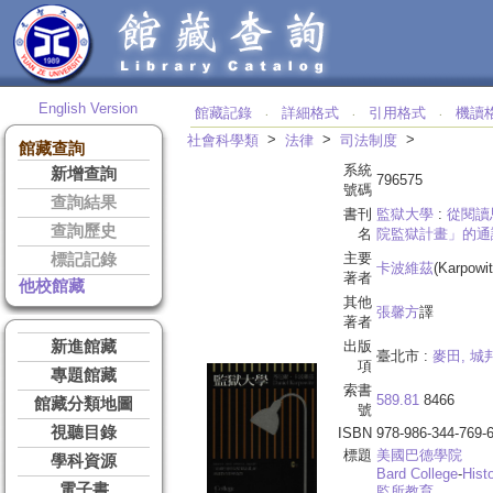
English Version
館藏記錄
詳細格式
引用格式
機讀
‧
‧
‧
>
>
>
社會科學類
法律
司法制度
館藏查詢
系統
新增查詢
796575
號碼
查詢結果
書刊
監獄大學
:
從閱讀
查詢歷史
名
院監獄計畫」的通
主要
標記記錄
卡波維茲
(Karpowit
著者
他校館藏
其他
張馨方
譯
著者
新進館藏
出版
臺北市 :
麥田, 
項
專題館藏
索書
589.81
8466
館藏分類地圖
號
視聽目錄
ISBN
978-986-344-769-
標題
美國巴德學院
學科資源
Bard College
-
Hist
電子書
監所教育