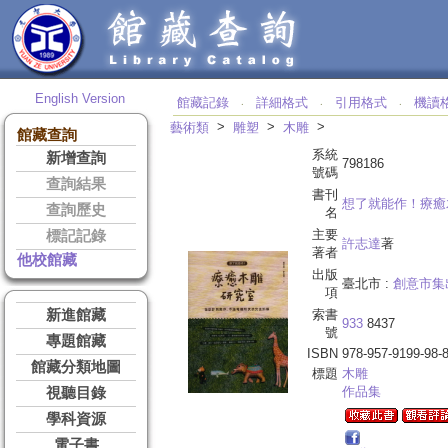
English Version
館藏記錄
詳細格式
引用格式
機讀
‧
‧
‧
>
>
>
藝術類
雕塑
木雕
館藏查詢
系統
新增查詢
798186
號碼
查詢結果
書刊
想了就能作！療癒
查詢歷史
名
主要
標記記錄
許志達
著
著者
他校館藏
出版
臺北市 :
創意市集
項
新進館藏
索書
933
8437
號
專題館藏
ISBN
978-957-9199-98-
館藏分類地圖
標題
木雕
作品集
視聽目錄
學科資源
電子書