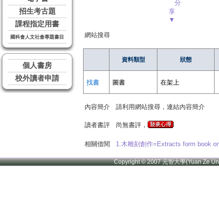
分
招生考古題
享
▼
課程指定用書
網站搜尋
國科會人文社會專題書目
資料類型
狀態
個人書房
校外讀者申請
找書
圖書
在架上
內容簡介
請利用網站搜尋，連結內容簡介
讀者書評
尚無書評，
相關借閱
1.木雕刻創作=Extracts form book on 
Copyright © 2007 元智大學(Yuan Ze U