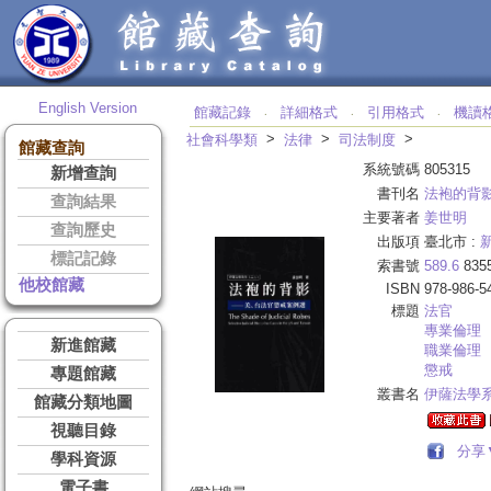
English Version
館藏記錄
詳細格式
引用格式
機讀
‧
‧
‧
>
>
>
社會科學類
法律
司法制度
館藏查詢
系統號碼
805315
新增查詢
書刊名
法袍的背
查詢結果
主要著者
姜世明
查詢歷史
出版項
臺北市 :
標記記錄
索書號
589.6
835
他校館藏
ISBN
978-986-5
標題
法官
專業倫理
新進館藏
職業倫理
懲戒
專題館藏
叢書名
伊薩法學
館藏分類地圖
視聽目錄
分享
學科資源
電子書