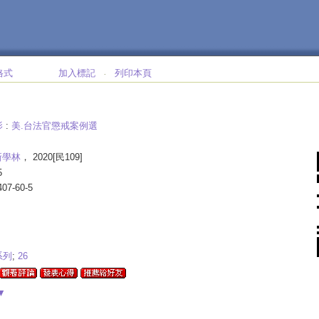
格式
加入標記
列印本頁
‧
影
:
美.台法官懲戒案例選
新學林
， 2020[民109]
5
407-60-5
系列
;
26
▼