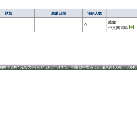
狀態
應還日期
預約人數
總館
0
中文圖書區
right © 2007 元智大學(Yuan Ze University) ‧ 桃園縣中壢市 320 遠東路135號 ‧ (03)46