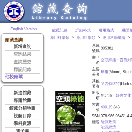
English Version
館藏記錄
詳細格式
引用格式
機讀
‧
‧
‧
>
>
應用科學類
應用科學類
應用科學總論
館藏查詢
系統
新增查詢
805381
號碼
查詢結果
書刊
空頭綠能
:
盲目封
查詢歷史
名
主要
標記記錄
摩爾
(Moore, Step
著者
他校館藏
其他
哈內特懷特
(Hartn
著者
新進館藏
出版
新北市 :
好優文化
項
專題館藏
索書
400.15
843
館藏分類地圖
號
視聽目錄
ISBN
978-986-98451-4-
標題
能源政策
學科資源
能源經濟
電子書