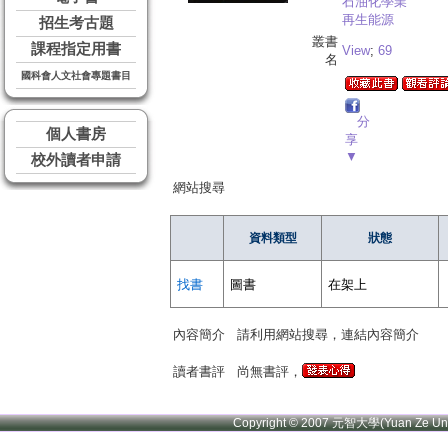
石油化學業
再生能源
招生考古題
叢書
課程指定用書
View
;
69
名
國科會人文社會專題書目
分
個人書房
享
▼
校外讀者申請
網站搜尋
資料類型
狀態
找書
圖書
在架上
內容簡介
請利用網站搜尋，連結內容簡介
讀者書評
尚無書評，
Copyright © 2007 元智大學(Yuan Ze U