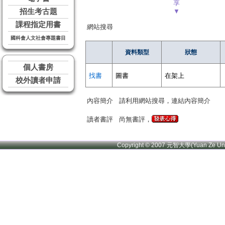
享
招生考古題
▼
課程指定用書
網站搜尋
國科會人文社會專題書目
資料類型
狀態
個人書房
找書
圖書
在架上
校外讀者申請
內容簡介
請利用網站搜尋，連結內容簡介
讀者書評
尚無書評，
Copyright © 2007 元智大學(Yuan Ze U