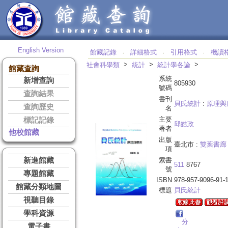
English Version
館藏記錄
詳細格式
引用格式
機讀
‧
‧
‧
>
>
>
社會科學類
統計
統計學各論
館藏查詢
系統
新增查詢
805930
號碼
查詢結果
書刊
貝氏統計
:
原理與
查詢歷史
名
主要
標記記錄
邱皓政
著者
他校館藏
出版
臺北市 :
雙葉書廊
項
新進館藏
索書
511
8767
號
專題館藏
ISBN
978-957-9096-91-
館藏分類地圖
標題
貝氏統計
視聽目錄
學科資源
分
電子書