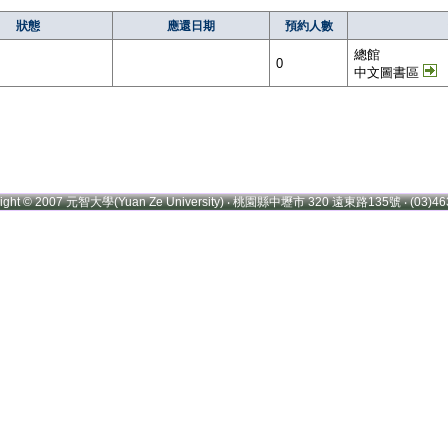
狀態
應還日期
預約人數
總館
0
中文圖書區
right © 2007 元智大學(Yuan Ze University) ‧ 桃園縣中壢市 320 遠東路135號 ‧ (03)46