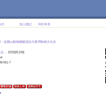
格式
加入標記
列印本頁
‧
獸
:
從圓山動物園解讀近代臺灣動物文化史
遠足
， 2020[民109]
54
08-061-7
▼