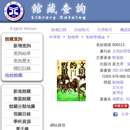
English Version
館藏記錄
詳細格式
引用格式
機讀
‧
‧
‧
>
>
>
科學類
動物學
動物學總論
館藏查詢
系統號碼
806513
新增查詢
書刊名
文明的野
查詢結果
主要著者
鄭麗榕
查詢歷史
出版項
新北市 :
標記記錄
索書號
380.69
84
他校館藏
ISBN
978-986-5
標題
動物園
文化史
新進館藏
臺灣史
專題館藏
叢書名
潮歷史
;
01
館藏分類地圖
視聽目錄
分享
學科資源
網站搜尋
電子書