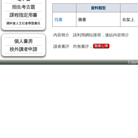
招生考古題
資料類型
課程指定用書
找書
圖書
在架上
國科會人文社會專題書目
內容簡介
請利用網站搜尋，連結內容簡介
個人書房
讀者書評
尚無書評，
校外讀者申請
Copy