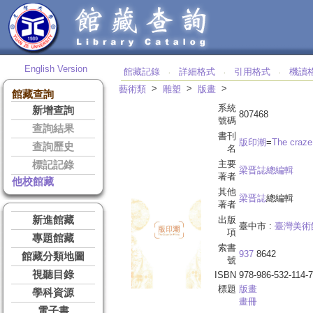
English Version
館藏記錄
詳細格式
引用格式
機讀
‧
‧
‧
>
>
>
藝術類
雕塑
版畫
館藏查詢
系統
新增查詢
807468
號碼
查詢結果
書刊
版印潮
=
The craze 
查詢歷史
名
主要
標記記錄
梁晋誌總編輯
著者
他校館藏
其他
梁晋誌
總編輯
著者
新進館藏
出版
臺中市 :
臺灣美術
項
專題館藏
索書
937
8642
館藏分類地圖
號
視聽目錄
ISBN
978-986-532-114-7
標題
版畫
學科資源
畫冊
電子書