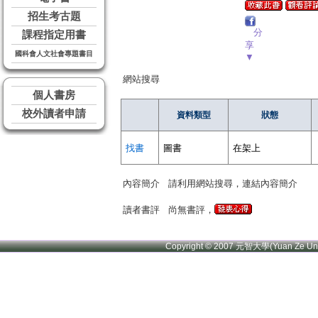
招生考古題
分
課程指定用書
享
國科會人文社會專題書目
▼
網站搜尋
個人書房
校外讀者申請
資料類型
狀態
找書
圖書
在架上
內容簡介
請利用網站搜尋，連結內容簡介
讀者書評
尚無書評，
Copyright © 2007 元智大學(Yuan Ze U