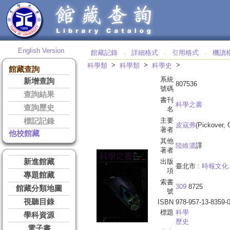
English Version
館藏記錄
詳細格式
引用格式
機讀
‧
‧
‧
>
>
>
科學類
科學類
科學史
館藏查詢
系統
新增查詢
807536
號碼
查詢結果
書刊
科學之書
查詢歷史
名
主要
標記記錄
皮寇弗
(Pickover, 
著者
他校館藏
其他
陸維濃
譯
著者
新進館藏
出版
臺北市 :
時報文化
項
專題館藏
索書
309
8725
館藏分類地圖
號
視聽目錄
ISBN
978-957-13-8359-
標題
科學
學科資源
歷史
電子書