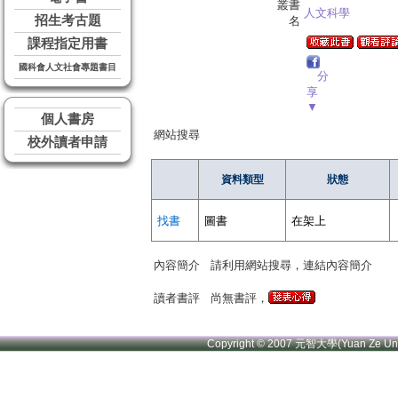
叢書
人文科學
招生考古題
名
課程指定用書
國科會人文社會專題書目
分
享
▼
個人書房
網站搜尋
校外讀者申請
資料類型
狀態
找書
圖書
在架上
內容簡介
請利用網站搜尋，連結內容簡介
讀者書評
尚無書評，
Copyright © 2007 元智大學(Yuan Ze U