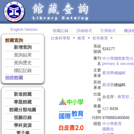
English Version
館藏記錄
詳細格式
引用格式
機讀
‧
‧
‧
>
>
>
社會科學類
教育
初等教育
館藏查詢
系統
新增查詢
824177
號碼
查詢結果
書刊
中小學國際教育白皮
查詢歷史
名
primary & second
主要
標記記錄
蔡清華總編輯
著者
他校館藏
其他
蔡清華
總編輯
著者
新進館藏
出版
台北市 :
教育部
， 
項
專題館藏
索書
523
8436
館藏分類地圖
號
視聽目錄
ISBN
9789865460846
標題
中小學教育
學科資源
國際化
電子書