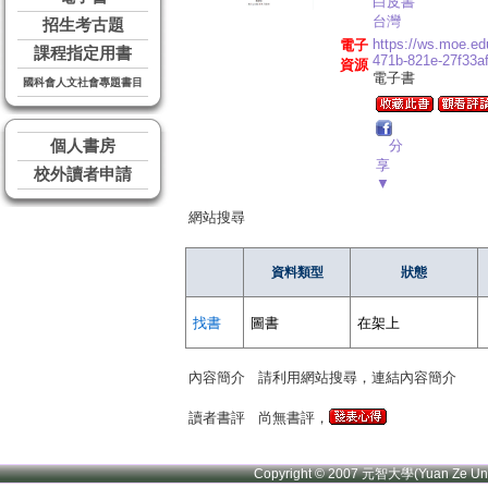
白皮書
台灣
招生考古題
https://ws.moe.ed
電子
課程指定用書
471b-821e-27f33a
資源
電子書
國科會人文社會專題書目
個人書房
分
享
校外讀者申請
▼
網站搜尋
資料類型
狀態
找書
圖書
在架上
內容簡介
請利用網站搜尋，連結內容簡介
讀者書評
尚無書評，
Copyright © 2007 元智大學(Yuan Ze U