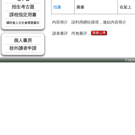
招生考古題
找書
圖書
在架上
課程指定用書
內容簡介
請利用網站搜尋，連結內容簡介
國科會人文社會專題書目
讀者書評
尚無書評，
個人書房
校外讀者申請
Copy