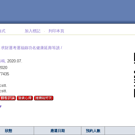
格式
加入標記
列印本頁
‧
求財運考運福錄功名健康延壽等讀 /
鳴,
2020.07.
2020
77435
lcstt.
lcstt.
▼
狀態
應還日期
預約人數