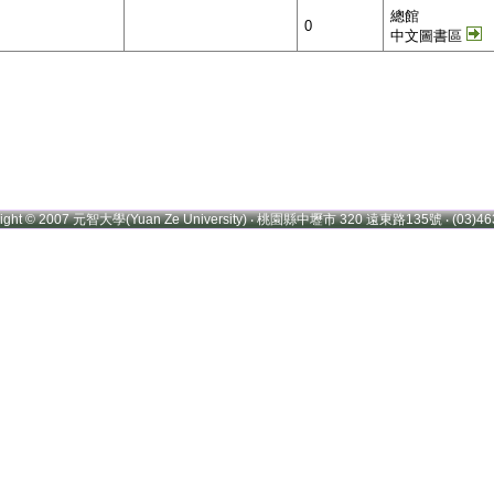
總館
0
中文圖書區
right © 2007 元智大學(Yuan Ze University) ‧ 桃園縣中壢市 320 遠東路135號 ‧ (03)46