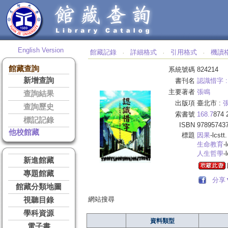
English Version
館藏記錄
詳細格式
引用格式
機讀
‧
‧
‧
館藏查詢
系統號碼
824214
新增查詢
書刊名
認識惜字 :
主要著者
張鳴
查詢結果
出版項
臺北市 :
張
查詢歷史
索書號
168.7
874 
標記記錄
ISBN
97895743
他校館藏
標題
因果
-lcstt.
生命教育
-
人生哲學
-
新進館藏
專題館藏
分享
館藏分類地圖
網站搜尋
視聽目錄
學科資源
資料類型
電子書