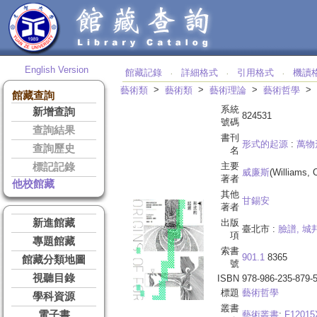
English Version
館藏記錄
詳細格式
引用格式
機讀
‧
‧
‧
>
>
>
>
藝術類
藝術類
藝術理論
藝術哲學
館藏查詢
系統
新增查詢
824531
號碼
查詢結果
書刊
形式的起源
:
萬物
查詢歷史
名
主要
標記記錄
威廉斯
(Williams, 
著者
他校館藏
其他
甘錫安
著者
新進館藏
出版
臺北市 :
臉譜, 
項
專題館藏
索書
901.1
8365
館藏分類地圖
號
視聽目錄
ISBN
978-986-235-879-
標題
藝術哲學
學科資源
叢書
電子書
藝術叢書
;
F12015