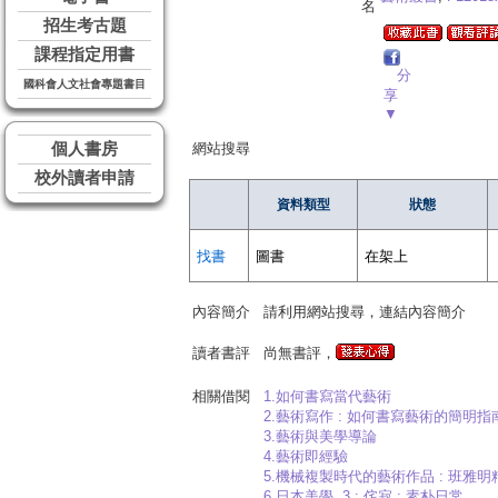
名
招生考古題
課程指定用書
分
國科會人文社會專題書目
享
▼
個人書房
網站搜尋
校外讀者申請
資料類型
狀態
找書
圖書
在架上
內容簡介
請利用網站搜尋，連結內容簡介
讀者書評
尚無書評，
相關借閱
1.如何書寫當代藝術
2.藝術寫作 : 如何書寫藝術的簡明指
3.藝術與美學導論
4.藝術即經驗
5.機械複製時代的藝術作品 : 班雅明
6.日本美學. 3 : 侘寂 : 素朴日常