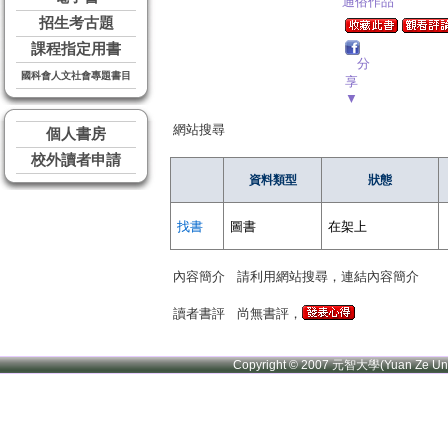
通俗作品
招生考古題
課程指定用書
分
國科會人文社會專題書目
享
▼
網站搜尋
個人書房
校外讀者申請
資料類型
狀態
找書
圖書
在架上
內容簡介
請利用網站搜尋，連結內容簡介
讀者書評
尚無書評，
Copyright © 2007 元智大學(Yuan Ze U