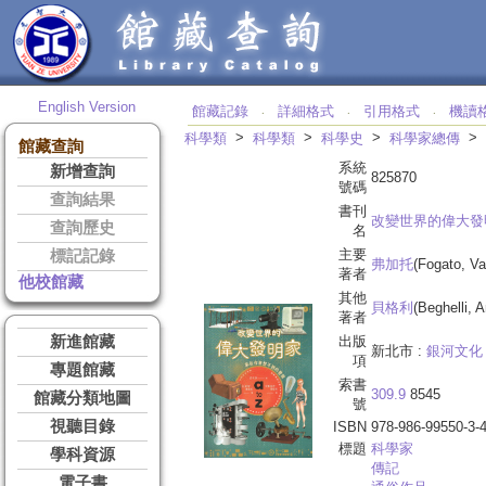
English Version
館藏記錄
詳細格式
引用格式
機讀
‧
‧
‧
>
>
>
>
科學類
科學類
科學史
科學家總傳
館藏查詢
系統
新增查詢
825870
號碼
查詢結果
書刊
改變世界的偉大發
查詢歷史
名
主要
標記記錄
弗加托
(Fogato, Val
著者
他校館藏
其他
貝格利
(Beghelli, A
著者
新進館藏
出版
新北市 :
銀河文化
項
專題館藏
索書
309.9
8545
館藏分類地圖
號
視聽目錄
ISBN
978-986-99550-3-
標題
科學家
學科資源
傳記
電子書