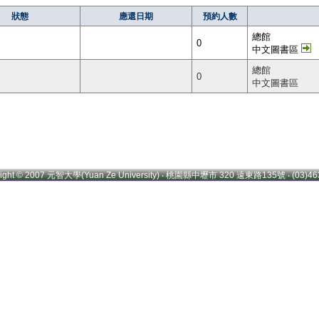
狀態
應還日期
預約人數
總館
0
中文圖書區
總館
失
0
中文圖書區
right © 2007 元智大學(Yuan Ze University) ‧ 桃園縣中壢市 320 遠東路135號 ‧ (03)46