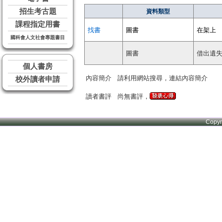
招生考古題
資料類型
課程指定用書
找書
圖書
在架上
國科會人文社會專題書目
圖書
借出遺
個人書房
內容簡介
請利用網站搜尋，連結內容簡介
校外讀者申請
讀者書評
尚無書評，
Copy