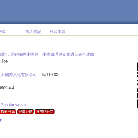
格式
加入標記
列印本頁
‧
此!
:
最好懂的化學史、化學原理與元素週期表全攻略
 Joel
大石國際文化有限公司
， 民110.03
9809-4-4
-
Popular works
▼