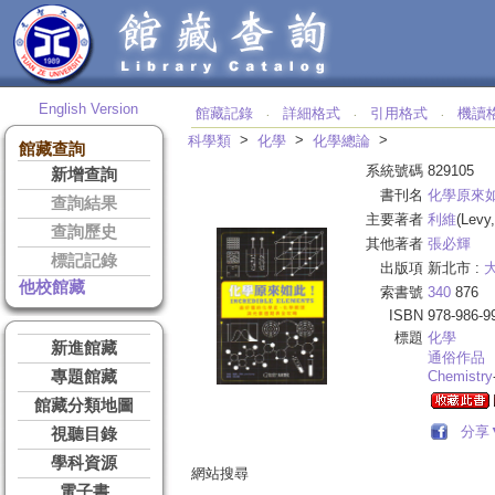
English Version
館藏記錄
詳細格式
引用格式
機讀
‧
‧
‧
>
>
>
科學類
化學
化學總論
館藏查詢
系統號碼
829105
新增查詢
書刊名
化學原來如
查詢結果
主要著者
利維
(Levy,
查詢歷史
其他著者
張必輝
標記記錄
出版項
新北市 :
他校館藏
索書號
340
876
ISBN
978-986-9
標題
化學
新進館藏
通俗作品
專題館藏
Chemistry
館藏分類地圖
分享
視聽目錄
學科資源
網站搜尋
電子書