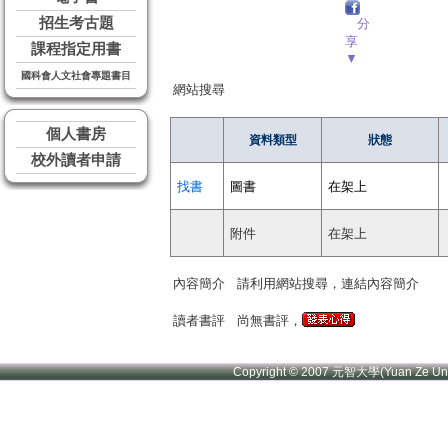
招生考古題
分
享
課程指定用書
▼
國科會人文社會專題書目
網站搜尋
個人書房
資料類型
狀態
校外讀者申請
找書
圖書
在架上
附件
在架上
內容簡介
請利用網站搜尋，連結內容簡介
讀者書評
尚無書評，
Copyright © 2007 元智大學(Yuan Ze U