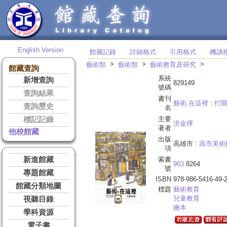
English Version
館藏記錄
詳細格式
引用格式
機讀
‧
‧
‧
>
>
>
藝術類
藝術類
藝術教育及研究
館藏查詢
系統
新增查詢
829149
號碼
查詢結果
書刊
藝術,在這裡
:
打
查詢歷史
名
主要
標記記錄
洪金禪
著者
他校館藏
出版
高雄市 :
高市美術
項
新進館藏
索書
903
8264
號
專題館藏
ISBN
978-986-5416-49-
館藏分類地圖
標題
藝術教育
兒童教育
視聽目錄
繪本
學科資源
電子書