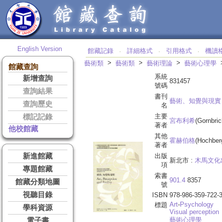
English Version
館藏記錄
詳細格式
引用格式
機讀
‧
‧
‧
>
>
>
藝術類
藝術類
藝術理論
藝術心理學
館藏查詢
系統
新增查詢
831457
號碼
查詢結果
書刊
藝術、知覺與現實
查詢歷史
名
主要
標記記錄
宮布利希
(Gornbric
著者
他校館藏
其他
霍赫伯格
(Hochberg
著者
新進館藏
出版
新北市 :
木馬文化
項
專題館藏
索書
901.4
8357
館藏分類地圖
號
視聽目錄
ISBN
978-986-359-722-
Art
-
Psychology
標題
學科資源
Visual perception
藝術心理學
電子書