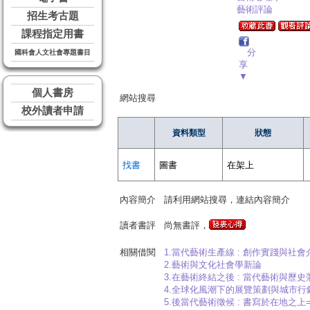
藝術評論
招生考古題
課程指定用書
分
國科會人文社會專題書目
享
▼
個人書房
網站搜尋
校外讀者申請
資料類型
狀態
找書
圖書
在架上
內容簡介
請利用網站搜尋，連結內容簡介
讀者書評
尚無書評，
相關借閱
1.當代藝術生產線 : 創作實踐與社
2.藝術與文化社會學新論
3.在藝術終結之後 : 當代藝術與歷史藩籬=After th
4.全球化風潮下的展覽策劃與城市行銷=Exhibition c
5.後當代藝術徵候 : 書寫於在地之上=Sinthome o