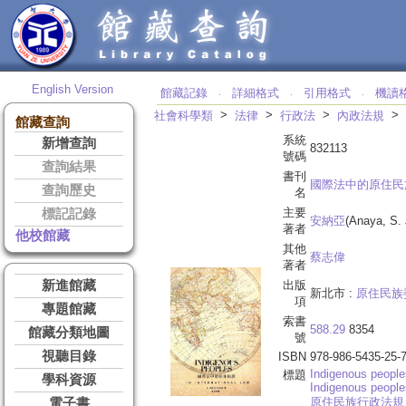
English Version
館藏記錄
詳細格式
引用格式
機讀
‧
‧
‧
>
>
>
>
社會科學類
法律
行政法
內政法規
館藏查詢
系統
新增查詢
832113
號碼
查詢結果
書刊
國際法中的原住民
查詢歷史
名
主要
標記記錄
安納亞
(Anaya, S.
著者
他校館藏
其他
蔡志偉
著者
新進館藏
出版
新北市 :
原住民族
項
專題館藏
索書
588.29
8354
館藏分類地圖
號
視聽目錄
ISBN
978-986-5435-25-
Indigenous people
標題
學科資源
Indigenous peoples
原住民族行政法規
電子書