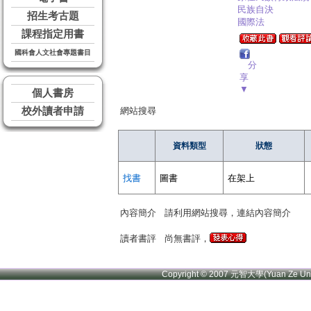
民族自決
招生考古題
國際法
課程指定用書
國科會人文社會專題書目
分
享
▼
個人書房
校外讀者申請
網站搜尋
資料類型
狀態
找書
圖書
在架上
內容簡介
請利用網站搜尋，連結內容簡介
讀者書評
尚無書評，
Copyright © 2007 元智大學(Yuan Ze U