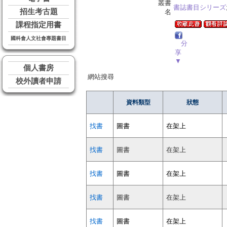
叢書
書誌書目シリーズ
招生考古題
名
課程指定用書
國科會人文社會專題書目
分
享
▼
個人書房
網站搜尋
校外讀者申請
資料類型
狀態
找書
圖書
在架上
找書
圖書
在架上
找書
圖書
在架上
找書
圖書
在架上
找書
圖書
在架上