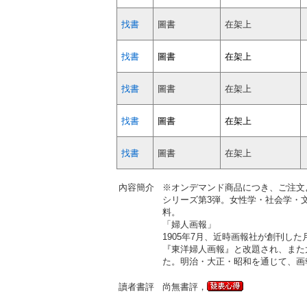
找書
圖書
在架上
找書
圖書
在架上
找書
圖書
在架上
找書
圖書
在架上
找書
圖書
在架上
內容簡介
※オンデマンド商品につき、ご注文
シリーズ第3弾。女性学・社会学・
料。
「婦人画報」
1905年7月、近時画報社が創刊
『東洋婦人画報』と改題され、また
た。明治・大正・昭和を通じて、画
讀者書評
尚無書評，