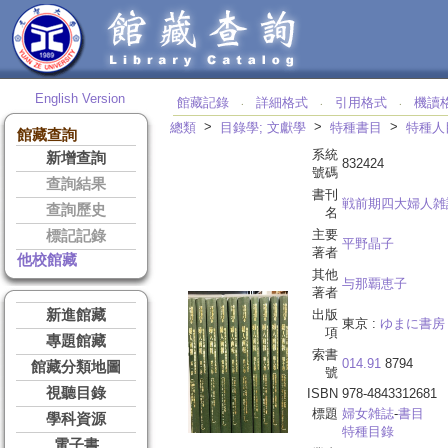
English Version
館藏記錄
詳細格式
引用格式
機讀
‧
‧
‧
>
>
>
總類
目錄學; 文獻學
特種書目
特種人
館藏查詢
系統
新增查詢
832424
號碼
查詢結果
書刊
戦前期四大婦人雑
查詢歷史
名
主要
標記記錄
平野晶子
著者
他校館藏
其他
与那覇恵子
著者
新進館藏
出版
東京 :
ゆまに書房
項
專題館藏
索書
014.91
8794
館藏分類地圖
號
視聽目錄
ISBN
978-4843312681
標題
婦女雑誌
-
書目
學科資源
特種目錄
電子書