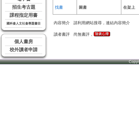
招生考古題
找書
圖書
在架上
課程指定用書
內容簡介
請利用網站搜尋，連結內容簡介
國科會人文社會專題書目
讀者書評
尚無書評，
個人書房
校外讀者申請
Copy