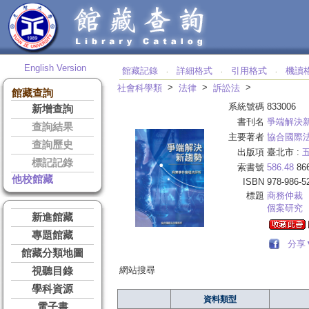
English Version
館藏記錄
詳細格式
引用格式
機讀
‧
‧
‧
>
>
>
社會科學類
法律
訴訟法
館藏查詢
系統號碼
833006
新增查詢
書刊名
爭端解決
查詢結果
主要著者
協合國際
查詢歷史
出版項
臺北市 :
標記記錄
索書號
586.48
86
他校館藏
ISBN
978-986-5
標題
商務仲裁
個案研究
新進館藏
專題館藏
分享
館藏分類地圖
網站搜尋
視聽目錄
學科資源
資料類型
電子書