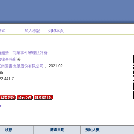
格式
加入標記
列印本頁
‧
新趨勢
:
商業事件審理法評析
法律事務所
著
五南圖書出版股份有限公司
， 2021.02
65
22-441-7
▼
狀態
應還日期
預約人數