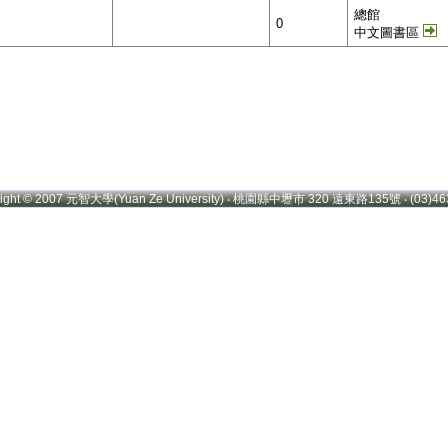
總館
0
中文圖書區
right © 2007 元智大學(Yuan Ze University) ‧ 桃園縣中壢市 320 遠東路135號 ‧ (03)46