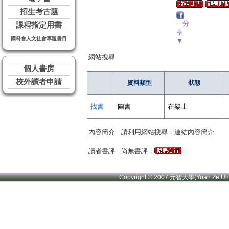
招生考古題
分
課程指定用書
享
國科會人文社會專題書目
▼
網站搜尋
個人書房
校外讀者申請
資料類型
狀態
找書
圖書
在架上
內容簡介
請利用網站搜尋，連結內容簡介
讀者書評
尚無書評，
Copyright © 2007 元智大學(Yuan Ze U