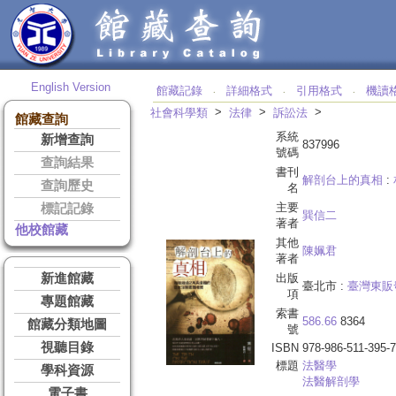
English Version
館藏記錄
詳細格式
引用格式
機讀
‧
‧
‧
>
>
>
社會科學類
法律
訴訟法
館藏查詢
系統
新增查詢
837996
號碼
查詢結果
書刊
解剖台上的真相
:
查詢歷史
名
主要
標記記錄
巽信二
著者
他校館藏
其他
陳姵君
著者
新進館藏
出版
臺北市 :
臺灣東販
項
專題館藏
索書
586.66
8364
館藏分類地圖
號
視聽目錄
ISBN
978-986-511-395-7
標題
法醫學
學科資源
法醫解剖學
電子書