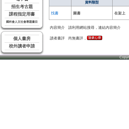
資料類型
招生考古題
找書
圖書
在架上
課程指定用書
國科會人文社會專題書目
內容簡介
請利用網站搜尋，連結內容簡介
讀者書評
尚無書評，
個人書房
校外讀者申請
Copy