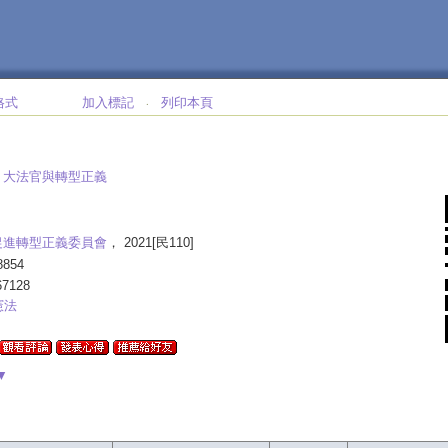
格式
加入標記
列印本頁
‧
:
大法官與轉型正義
促進轉型正義委員會
， 2021[民110]
854
67128
憲法
▼