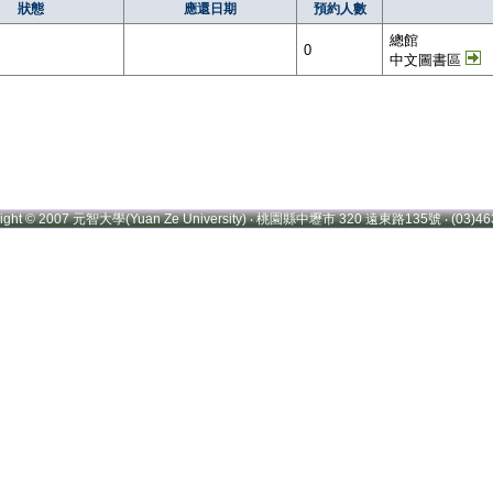
狀態
應還日期
預約人數
總館
0
中文圖書區
right © 2007 元智大學(Yuan Ze University) ‧ 桃園縣中壢市 320 遠東路135號 ‧ (03)46