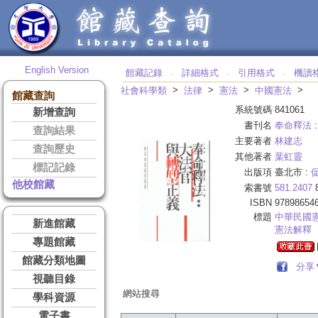
English Version
館藏記錄
詳細格式
引用格式
機讀
‧
‧
‧
>
>
>
>
社會科學類
法律
憲法
中國憲法
館藏查詢
系統號碼
841061
新增查詢
書刊名
奉命釋法
查詢結果
主要著者
林建志
查詢歷史
其他著者
葉虹靈
標記記錄
出版項
臺北市 :
他校館藏
索書號
581.2407
8
ISBN
97898654
標題
中華民國
新進館藏
憲法解釋
專題館藏
館藏分類地圖
分享
視聽目錄
網站搜尋
學科資源
電子書