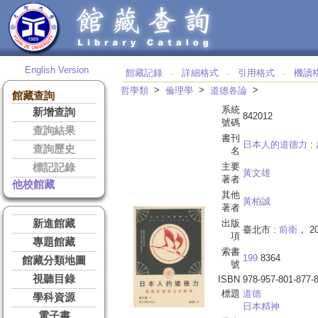
English Version
館藏記錄
詳細格式
引用格式
機讀
‧
‧
‧
>
>
>
哲學類
倫理學
道德各論
館藏查詢
系統
新增查詢
842012
號碼
查詢結果
書刊
日本人的道德力
:
查詢歷史
名
主要
標記記錄
黃文雄
著者
他校館藏
其他
黃柏誠
著者
新進館藏
出版
臺北市 :
前衛
， 20
項
專題館藏
索書
199
8364
館藏分類地圖
號
視聽目錄
ISBN
978-957-801-877-
標題
道德
學科資源
日本精神
電子書