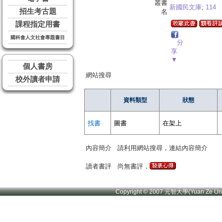
叢書
新國民文庫
;
114
招生考古題
名
課程指定用書
國科會人文社會專題書目
分
享
▼
個人書房
網站搜尋
校外讀者申請
資料類型
狀態
找書
圖書
在架上
內容簡介
請利用網站搜尋，連結內容簡介
讀者書評
尚無書評，
Copyright © 2007 元智大學(Yuan Ze U