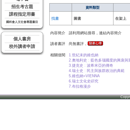
招生考古題
資料類型
課程指定用書
找書
圖書
在架上
國科會人文社會專題書目
內容簡介
請利用網站搜尋，連結內容簡介
個人書房
讀者書評
尚無書評，
校外讀者申請
相關借閱
1.世紀末的維也納
2.奧地利史 : 藍色多瑙國度的興衰與
3.捷克史 : 波希米亞的傳奇
4.瑞士史 : 民主與族群政治的典範
5.維也納=VIENNA
6.瑞士文化史硏究
7.布拉格漫步
Copy