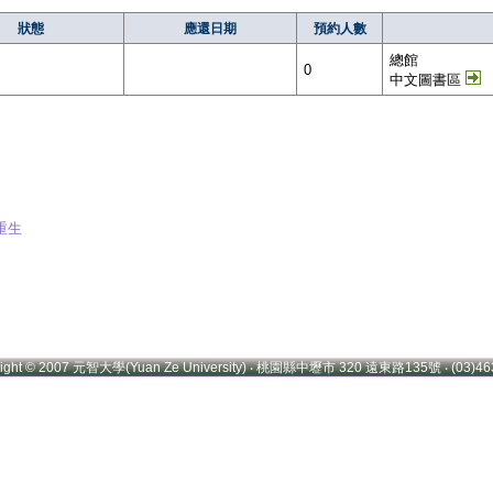
狀態
應還日期
預約人數
總館
0
中文圖書區
重生
right © 2007 元智大學(Yuan Ze University) ‧ 桃園縣中壢市 320 遠東路135號 ‧ (03)46