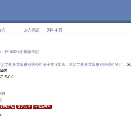
格式
加入標記
列印本頁
‧
心
:
疫情時代的德語筆記
遠足文化事業股份有限公司菓子文化出版
:
遠足文化事業股份有限公司發行
， 20
465
6715-0-6
也納
人文
▼