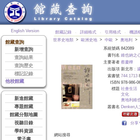
English Version
館藏記錄
詳細格式
引用格式
機讀
‧
‧
‧
>
>
>
>
世界史地類
歐洲史地
中歐
奧地利
館藏查詢
系統號碼
842089
新增查詢
書刊名
維也納之
查詢結果
主要著者
蔡慶樺
查詢歷史
出版項
新北市 :
標記記錄
索書號
744.1713
8
他校館藏
ISBN
978-986-0
標題
社會生活
文化
新進館藏
奧地利維
專題館藏
叢書名
Denken
館藏分類地圖
視聽目錄
分享
學科資源
網站搜尋
電子書