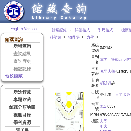
English Version
館藏記錄
詳細格式
引用格式
機讀
‧
‧
‧
>
>
>
科學類
物理學
力學
館藏查詢
系統
新增查詢
842148
號碼
查詢結果
書刊
重力
:
擾動時空的
查詢歷史
名
主要
標記記錄
克里夫頓
(Clifton,
著者
他校館藏
其他
胡訢諄
譯
著者
新進館藏
出版
臺北市 :
日出出版
項
專題館藏
索書
332
8557
館藏分類地圖
號
視聽目錄
ISBN
978-986-5515-74-
標題
力學
學科資源
引力
電子書