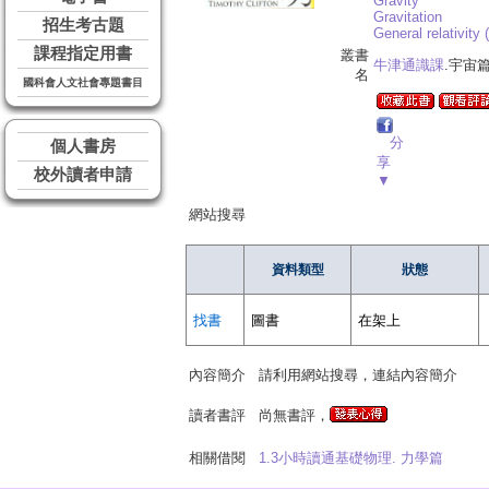
Gravity
Gravitation
招生考古題
General relativity
課程指定用書
叢書
牛津通識課
.宇宙
名
國科會人文社會專題書目
分
個人書房
享
校外讀者申請
▼
網站搜尋
資料類型
狀態
找書
圖書
在架上
內容簡介
請利用網站搜尋，連結內容簡介
讀者書評
尚無書評，
相關借閱
1.3小時讀通基礎物理. 力學篇