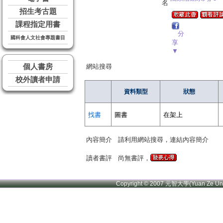
名
招生考古題
課程指定用書
分
國科會人文社會專題書目
享
▼
個人書房
網站搜尋
校外讀者申請
資料類型
狀態
找書
圖書
在架上
內容簡介
請利用網站搜尋，連結內容簡介
讀者書評
尚無書評，
Copyright © 2007 元智大學(Yuan Ze U