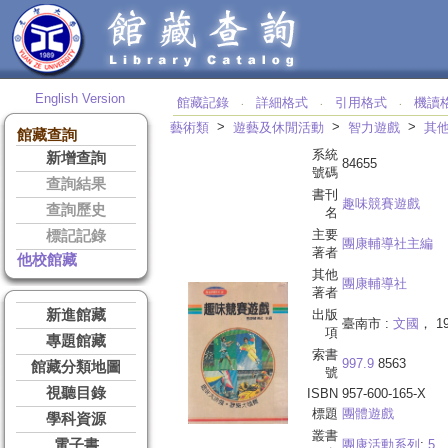
English Version
館藏記錄
詳細格式
引用格式
機讀
‧
‧
‧
>
>
>
藝術類
遊藝及休閒活動
智力遊戲
其
館藏查詢
系統
新增查詢
84655
號碼
查詢結果
書刊
趣味競賽遊戲
查詢歷史
名
主要
標記記錄
團康輔導社主編
著者
他校館藏
其他
團康輔導社
著者
新進館藏
出版
臺南市 :
文國
， 1
項
專題館藏
索書
997.9
8563
館藏分類地圖
號
視聽目錄
ISBN
957-600-165-X
標題
團體遊戲
學科資源
叢書
電子書
團康活動系列
;
5