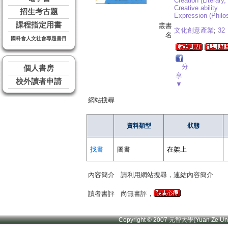
Creation (Literary, 
Creative ability
招生考古題
Expression (Philo
課程指定用書
叢書
文化創意產業
;
32
名
國科會人文社會專題書目
分
個人書房
享
校外讀者申請
▼
網站搜尋
資料類型
狀態
找書
圖書
在架上
內容簡介
請利用網站搜尋，連結內容簡介
讀者書評
尚無書評，
Copyright © 2007 元智大學(Yuan Ze U