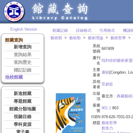
English Version
館藏記錄
詳細格式
引用格式
機讀
‧
‧
‧
>
>
>
>
藝術類
藝術類
藝術理論
藝術哲學
館藏查詢
系統
新增查詢
847409
號碼
查詢結果
書刊
找到你的藝術家靈
查詢歷史
名
主要
標記記錄
康頓
(Congdon, Lis
著者
他校館藏
其他
官妍廷
著者
新進館藏
出版
臺北市 :
典藏藝術
項
專題館藏
索書
901.1
863
館藏分類地圖
號
視聽目錄
ISBN
978-626-7031-03-
標題
藝術哲學
學科資源
創造力
電子書