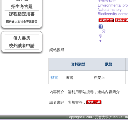
生物多樣性
Environmental pro
招生考古題
Natural history
課程指定用書
Biodiversity conse
國科會人文社會專題書目
分
享
個人書房
▼
校外讀者申請
網站搜尋
資料類型
狀態
找書
圖書
在架上
內容簡介
請利用網站搜尋，連結內容簡介
讀者書評
尚無書評，
Copyright © 2007 元智大學(Yuan Ze U