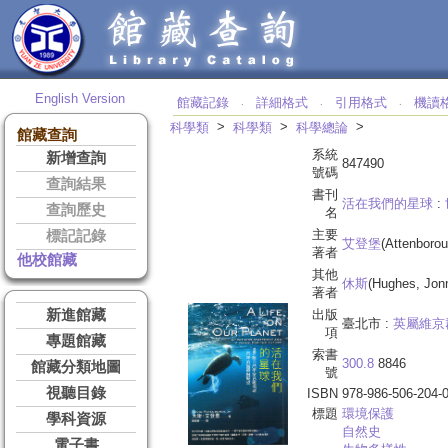
English Version
館藏記錄
詳細格式
引用格式
機讀
‧
‧
‧
>
>
>
科學類
科學類
科學總論
館藏查詢
系統
新增查詢
847490
號碼
查詢結果
書刊
活在我們的星球
:
查詢歷史
名
主要
標記記錄
艾登堡
(Attenborou
著者
他校館藏
其他
休斯
(Hughes, Jonn
著者
新進館藏
出版
臺北市 :
英屬維京
項
專題館藏
索書
300.8
8846
館藏分類地圖
號
視聽目錄
ISBN
978-986-506-204-
標題
環境保護
學科資源
自然史
電子書