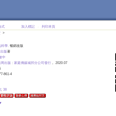
格式
加入標記
列印本頁
‧
>
室
玩科學
. 暢銷改版
ks出版
著
敏中
商周出版
:
家庭傳媒城邦分公司發行
， 2020.07
6
77-861-4
館
;
38
▼