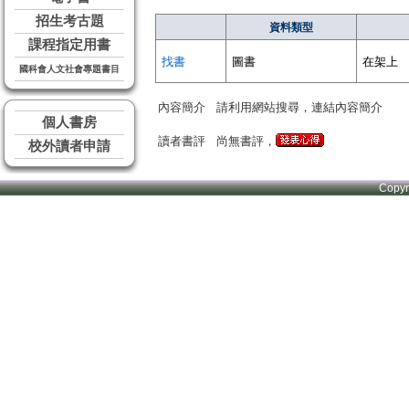
招生考古題
資料類型
課程指定用書
找書
圖書
在架上
國科會人文社會專題書目
內容簡介
請利用網站搜尋，連結內容簡介
個人書房
讀者書評
尚無書評，
校外讀者申請
Copy