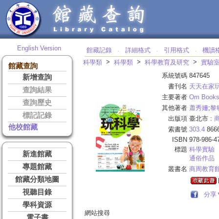
English Version
館藏記錄
詳細格式
引用格式
機讀
‧
‧
‧
>
>
>
科學類
科學類
科學教育及研究
實驗
館藏查詢
系統號碼
847645
新增查詢
書刊名
天天在家
查詢結果
主要著者
Om Boo
查詢歷史
其他著者
蕭秀姍
;
黎
標記記錄
出版項
臺北市 :
他校館藏
索書號
303.4
866
ISBN
978-986-4
標題
科學實驗
新進館藏
通俗作品
專題館藏
叢書名
商周教育
館藏分類地圖
視聽目錄
分享
學科資源
網站搜尋
電子書