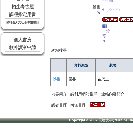
同性戀
招生考古題
叢書
RE
;
00025
名
課程指定用書
國科會人文社會專題書目
分
享
個人書房
▼
校外讀者申請
網站搜尋
資料類型
狀態
找書
圖書
在架上
內容簡介
請利用網站搜尋，連結內容簡介
讀者書評
尚無書評，
Copyright © 2007 元智大學(Yuan Ze U