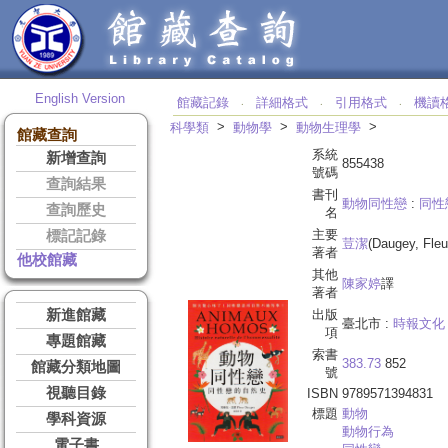
English Version
館藏記錄
詳細格式
引用格式
機讀
‧
‧
‧
>
>
>
科學類
動物學
動物生理學
館藏查詢
系統
新增查詢
855438
號碼
查詢結果
書刊
動物同性戀
:
同性
查詢歷史
名
主要
標記記錄
荳潔
(Daugey, Fle
著者
他校館藏
其他
陳家婷
譯
著者
新進館藏
出版
臺北市 :
時報文化
項
專題館藏
索書
383.73
852
館藏分類地圖
號
視聽目錄
ISBN
9789571394831
標題
動物
學科資源
動物行為
電子書