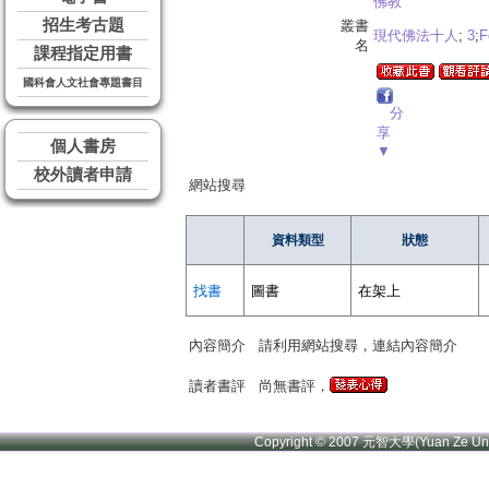
佛教
招生考古題
叢書
現代佛法十人
;
3
;
F
名
課程指定用書
國科會人文社會專題書目
分
享
個人書房
▼
校外讀者申請
網站搜尋
資料類型
狀態
找書
圖書
在架上
內容簡介
請利用網站搜尋，連結內容簡介
讀者書評
尚無書評，
Copyright © 2007 元智大學(Yuan Ze U