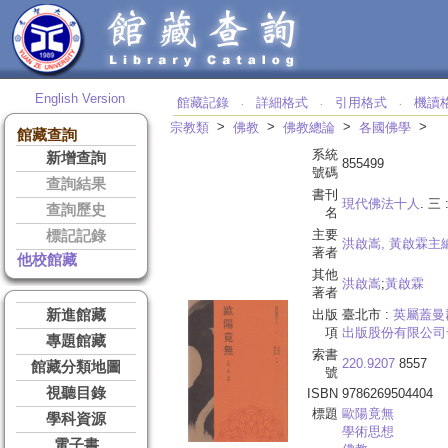
English Version
館藏記錄
詳細格式
引用格式
機讀
‧
‧
‧
>
>
>
>
宗教類
佛教
佛教總論
各國佛學
館藏查詢
系統
新增查詢
855499
號碼
查詢結果
書刊
現代佛法十人
. 三 
查詢歷史
名
主要
標記記錄
洪啟嵩, 黃啟霖主
著者
他校館藏
其他
洪啟嵩
;
黃啟霖
著者
新進館藏
出版
臺北市 :
英屬蓋曼
項
出版股份有限公司
專題館藏
索書
220.9207
8557
館藏分類地圖
號
視聽目錄
ISBN
9786269504404
標題
歐陽
竟無
學科資源
學術思想
電子書