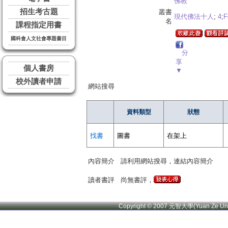
佛教
招生考古題
叢書
現代佛法十人
;
4
;
F
名
課程指定用書
國科會人文社會專題書目
分
享
個人書房
▼
校外讀者申請
網站搜尋
資料類型
狀態
找書
圖書
在架上
內容簡介
請利用網站搜尋，連結內容簡介
讀者書評
尚無書評，
Copyright © 2007 元智大學(Yuan Ze U