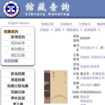
English Version
館藏記錄
詳細格式
引用格式
機讀
‧
‧
‧
>
>
>
>
宗教類
佛教
佛教總論
各國佛學
館藏查詢
系統
新增查詢
855500
號碼
查詢結果
書刊
現代佛法十人
. 四 
查詢歷史
名
主要
標記記錄
洪啟嵩, 黃啟霖主
著者
他校館藏
其他
洪啟嵩
;
黃啟霖
著者
新進館藏
出版
臺北市 :
英屬蓋曼
項
出版股份有限公司
專題館藏
索書
220.9207
8557
館藏分類地圖
號
視聽目錄
ISBN
9786269504411
標題
釋
虛雲
學科資源
學術思想
電子書