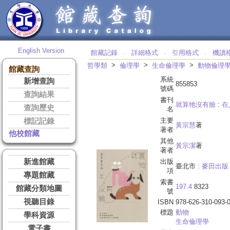
English Version
館藏記錄
詳細格式
引用格式
機讀
‧
‧
‧
>
>
>
哲學類
倫理學
生命倫理學
動物倫理
館藏查詢
系統
新增查詢
855853
號碼
查詢結果
書刊
就算牠沒有臉
:
在
查詢歷史
名
主要
標記記錄
黃宗慧
著
著者
他校館藏
其他
黃宗潔
著
著者
新進館藏
出版
臺北市 :
麥田出版
項
專題館藏
索書
197.4
8323
館藏分類地圖
號
視聽目錄
ISBN
978-626-310-093-
標題
動物
學科資源
生命倫理學
電子書