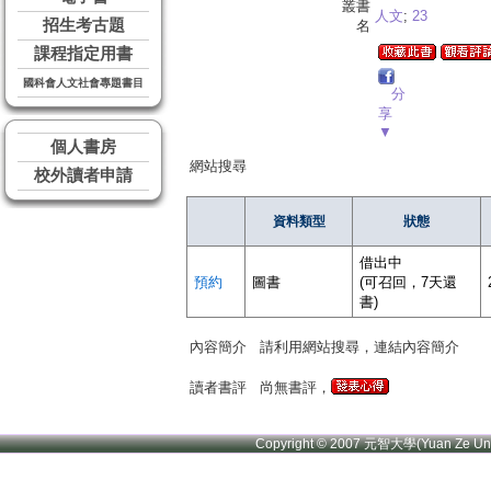
叢書
人文
;
23
招生考古題
名
課程指定用書
國科會人文社會專題書目
分
享
▼
個人書房
網站搜尋
校外讀者申請
資料類型
狀態
借出中
預約
圖書
(可召回，7天還
書)
內容簡介
請利用網站搜尋，連結內容簡介
讀者書評
尚無書評，
Copyright © 2007 元智大學(Yuan Ze U