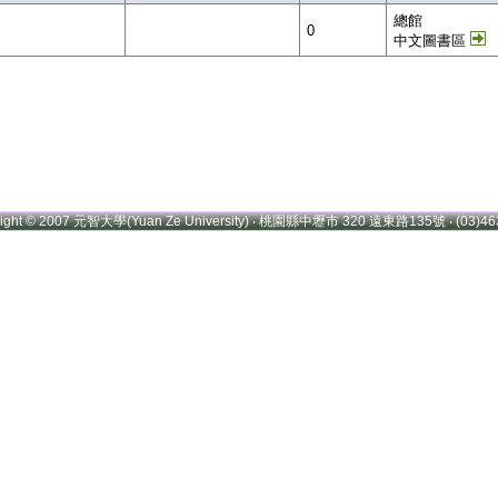
總館
0
中文圖書區
right © 2007 元智大學(Yuan Ze University) ‧ 桃園縣中壢市 320 遠東路135號 ‧ (03)46