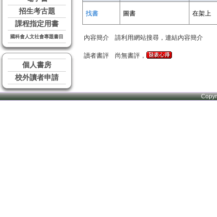
招生考古題
找書
圖書
在架上
課程指定用書
國科會人文社會專題書目
內容簡介
請利用網站搜尋，連結內容簡介
讀者書評
尚無書評，
個人書房
校外讀者申請
Copy