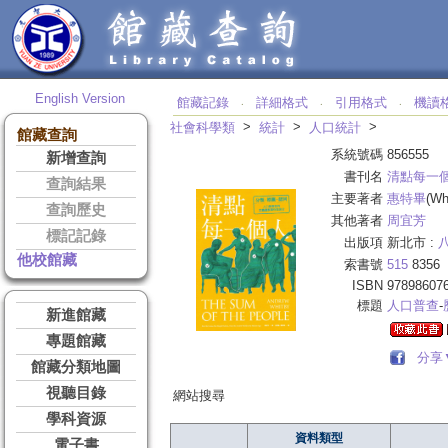
English Version
館藏記錄
詳細格式
引用格式
機讀
‧
‧
‧
>
>
>
社會科學類
統計
人口統計
館藏查詢
系統號碼
856555
新增查詢
書刊名
清點每一
查詢結果
主要著者
惠特畢
(Wh
查詢歷史
其他著者
周宜芳
標記記錄
出版項
新北市 :
他校館藏
索書號
515
8356
ISBN
97898607
標題
人口普查
-
新進館藏
專題館藏
分享
館藏分類地圖
視聽目錄
網站搜尋
學科資源
資料類型
電子書