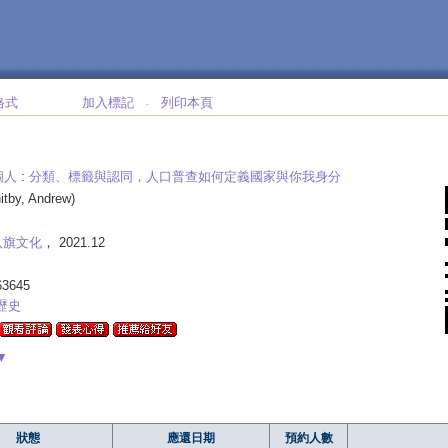
格式
加入標記
列印本頁
‧
個人
:
分類、標籤與認同，人口普查如何定義國家與你我身分
itby, Andrew)
八旗文化
， 2021.12
63645
歷史
▼
狀態
應還日期
預約人數