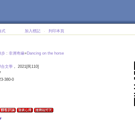
格式
加入標記
列印本頁
‧
舞步
:
非洲奇緣
=
Dancing on the horse
聯合文學
， 2021[民110]
7
23-380-0
▼