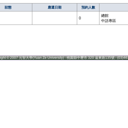
狀態
應還日期
預約人數
總館
0
中語專區
right © 2007 元智大學(Yuan Ze University) ‧ 桃園縣中壢市 320 遠東路135號 ‧ (03)46