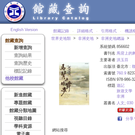
English Version
館藏記錄
詳細格式
引用格式
機讀
‧
‧
‧
>
>
>
世界史地類
非洲史地
非洲史地總論
館藏查詢
系統號碼
856602
新增查詢
書刊名
馬背上的
查詢結果
主要著者
洪玉芬
查詢歷史
出版項
臺北市 :
標記記錄
索書號
760.9
823
他校館藏
ISBN
978-986-3
標題
遊記
旅遊文學
新進館藏
非洲
專題館藏
叢書名
人文
;
030
館藏分類地圖
視聽目錄
分享
學科資源
網站搜尋
電子書