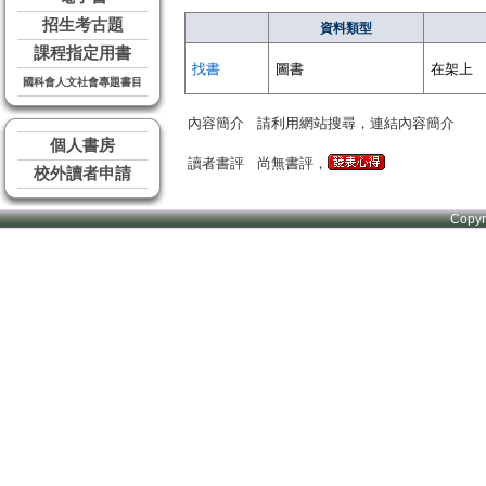
招生考古題
資料類型
課程指定用書
找書
圖書
在架上
國科會人文社會專題書目
內容簡介
請利用網站搜尋，連結內容簡介
個人書房
讀者書評
尚無書評，
校外讀者申請
Copy