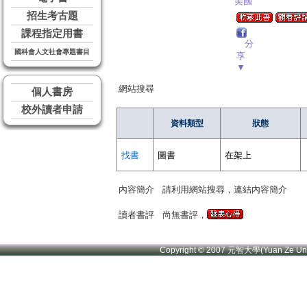
美國
招生考古題
課程指定用書
分
國科會人文社會專題書目
享
▼
網站搜尋
個人書房
校外讀者申請
資料類型
狀態
找書
圖書
在架上
內容簡介
請利用網站搜尋，連結內容簡介
讀者書評
尚無書評，
Copyright © 2007 元智大學(Yuan Ze U