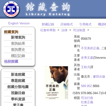
English Version
館藏記錄
詳細格式
引用格式
機讀
‧
‧
‧
>
>
>
社會科學類
法律
司法制度
館藏查詢
系統
新增查詢
856679
號碼
查詢結果
書刊
不完美的正義
. 二
查詢歷史
名
主要
標記記錄
史蒂文森
(Stevens
著者
他校館藏
其他
王秋月
譯
著者
新進館藏
出版
臺北市 :
麥田出版
項
專題館藏
索書
589.952
8866
館藏分類地圖
號
視聽目錄
ISBN
978-986-344-710-
標題
司法行政
學科資源
社會正義
電子書