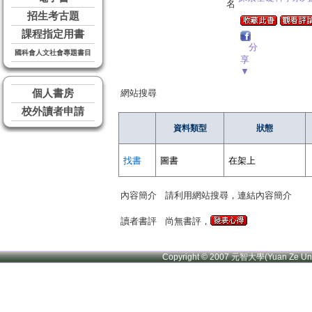
名
招生考古題
課程指定用書
分
國科會人文社會專題書目
享
▼
個人書房
網站搜尋
校外讀者申請
資料類型
狀態
找書
圖書
在架上
內容簡介
請利用網站搜尋，連結內容簡介
讀者書評
尚無書評，
Copyright © 2007 元智大學(Yuan Ze U