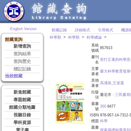
English Version
館藏記錄
詳細格式
引用格式
機讀
‧
‧
‧
>
>
>
科學類
科學類
科學總論
館藏查詢
系統
新增查詢
857913
號碼
查詢結果
書刊
歪打正著的科學意
查詢歷史
名
主要
標記記錄
臺大科學教育發展
著者
他校館藏
其他
高涌泉
;
王道還
著者
新進館藏
出版
臺北市 :
三民書局
項
專題館藏
索書
300
8477
館藏分類地圖
號
視聽目錄
ISBN
978-957-14-7312-
標題
科學
學科資源
叢書
電子書
探索基礎科學系列