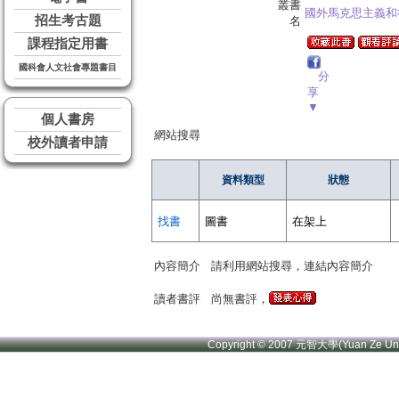
叢書
國外馬克思主義和
招生考古題
名
課程指定用書
國科會人文社會專題書目
分
享
▼
個人書房
網站搜尋
校外讀者申請
資料類型
狀態
找書
圖書
在架上
內容簡介
請利用網站搜尋，連結內容簡介
讀者書評
尚無書評，
Copyright © 2007 元智大學(Yuan Ze U