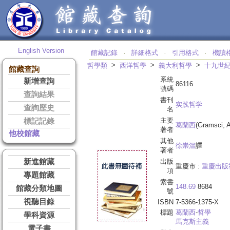
English Version
館藏記錄
詳細格式
引用格式
機讀
‧
‧
‧
>
>
>
哲學類
西洋哲學
義大利哲學
十九世
館藏查詢
系統
新增查詢
86116
號碼
查詢結果
書刊
实践哲学
查詢歷史
名
主要
標記記錄
葛蘭西
(Gramsci, 
著者
他校館藏
其他
徐崇溫
譯
著者
新進館藏
出版
重慶市 :
重慶出版
項
專題館藏
索書
148.69
8684
館藏分類地圖
號
視聽目錄
ISBN
7-5366-1375-X
標題
葛蘭西
-
哲學
學科資源
馬克斯主義
電子書