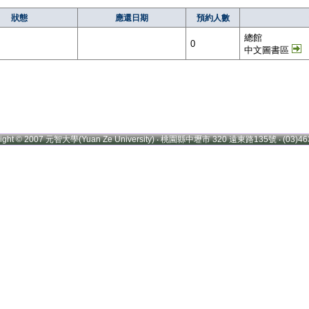
狀態
應還日期
預約人數
總館
0
中文圖書區
right © 2007 元智大學(Yuan Ze University) ‧ 桃園縣中壢市 320 遠東路135號 ‧ (03)46