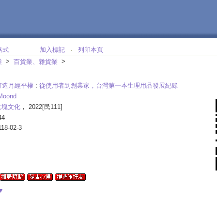
格式
加入標記
列印本頁
‧
>
>
業
百貨業、雜貨業
打造月經平權
:
從使用者到創業家，台灣第一本生理用品發展紀錄
oond
大塊文化
， 2022[民111]
44
118-02-3
▼