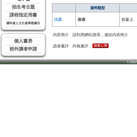
招生考古題
資料類型
課程指定用書
找書
圖書
在架上
國科會人文社會專題書目
內容簡介
請利用網站搜尋，連結內容簡介
個人書房
讀者書評
尚無書評，
校外讀者申請
Copy