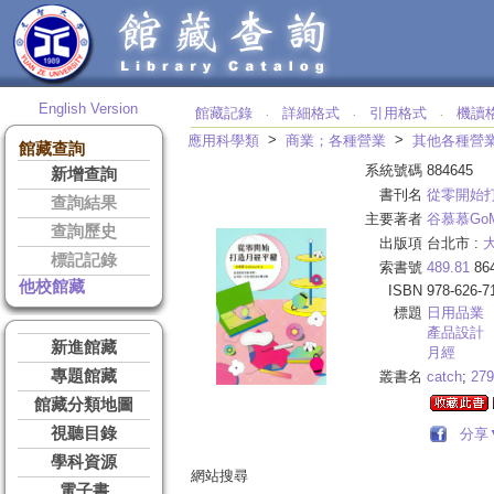
English Version
館藏記錄
詳細格式
引用格式
機讀
‧
‧
‧
>
>
應用科學類
商業；各種營業
其他各種營
館藏查詢
系統號碼
884645
新增查詢
書刊名
從零開始
查詢結果
主要著者
谷慕慕GoM
查詢歷史
出版項
台北市 :
標記記錄
索書號
489.81
86
他校館藏
ISBN
978-626-7
標題
日用品業
產品設計
新進館藏
月經
專題館藏
叢書名
catch
;
279
館藏分類地圖
視聽目錄
分享
學科資源
網站搜尋
電子書