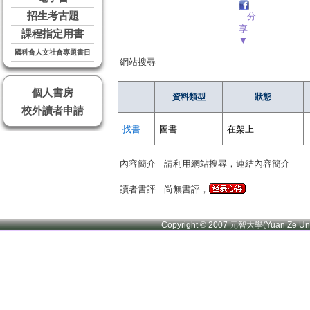
招生考古題
分
享
課程指定用書
▼
國科會人文社會專題書目
網站搜尋
個人書房
資料類型
狀態
校外讀者申請
找書
圖書
在架上
內容簡介
請利用網站搜尋，連結內容簡介
讀者書評
尚無書評，
Copyright © 2007 元智大學(Yuan Ze U