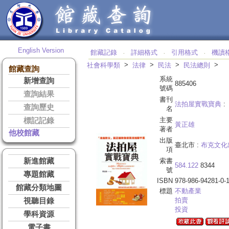
English Version
館藏記錄
詳細格式
引用格式
機讀
‧
‧
‧
>
>
>
>
社會科學類
法律
民法
民法總則
館藏查詢
系統
新增查詢
885406
號碼
查詢結果
書刊
法拍屋實戰寶典
:
查詢歷史
名
主要
標記記錄
黃正雄
著者
他校館藏
出版
臺北市 :
布克文化
項
新進館藏
索書
584.122
8344
號
專題館藏
ISBN
978-986-94281-0-
館藏分類地圖
標題
不動產業
拍賣
視聽目錄
投資
學科資源
電子書