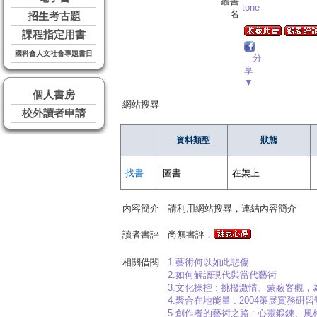
叢書
tone
名
招生考古題
課程指定用書
國科會人文社會專題書目
分
享
▼
個人書房
網站搜尋
校外讀者申請
資料類型
狀態
找書
圖書
在架上
內容簡介
請利用網站搜尋，連結內容簡介
讀者書評
尚無書評，
相關借閱
1.藝術何以如此悲傷
2.如何解讀現代與當代藝術
3.文化操控 : 挑撥激情、蒙蔽客
4.聚合在地能量 : 2004策展實務硏習營文集=Integ
5.創作者的藝術之路 : 心靈鍛鍊、