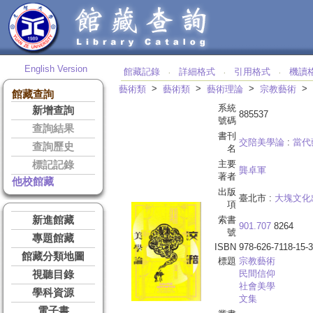
English Version
館藏記錄
詳細格式
引用格式
機讀
‧
‧
‧
>
>
>
>
藝術類
藝術類
藝術理論
宗教藝術
館藏查詢
系統
新增查詢
885537
號碼
查詢結果
書刊
交陪美學論
:
當代
查詢歷史
名
主要
標記記錄
龔卓軍
著者
他校館藏
出版
臺北市 :
大塊文化
項
新進館藏
索書
901.707
8264
號
專題館藏
ISBN
978-626-7118-15-3
館藏分類地圖
標題
宗教藝術
民間信仰
視聽目錄
社會美學
學科資源
文集
電子書