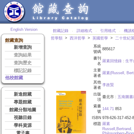
English Version
館藏記錄
詳細格式
引用格式
機讀
‧
‧
‧
>
>
>
哲學類
西洋哲學
英國哲學
二十世紀
館藏查詢
系統
新增查詢
885617
號碼
查詢結果
書刊
羅素回憶錄
:
生平
查詢歷史
名
主要
標記記錄
羅素(Russell, Bert
著者
他校館藏
其他
李政賢
著者
新進館藏
出版
臺北市 :
五南圖書
項
專題館藏
索書
144.71
853
館藏分類地圖
號
視聽目錄
ISBN
978-626-317-452-
標題
羅素
學科資源
Russell,
Bertrand,
電子書
Philosophers
-
Biog