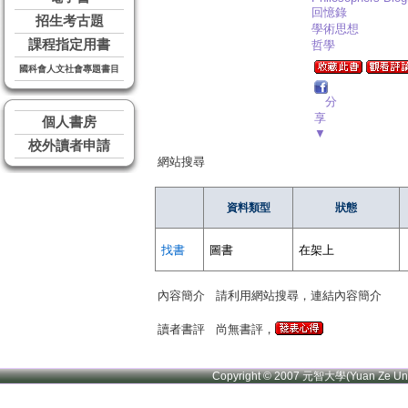
回憶錄
招生考古題
學術思想
課程指定用書
哲學
國科會人文社會專題書目
分
享
個人書房
▼
校外讀者申請
網站搜尋
資料類型
狀態
找書
圖書
在架上
內容簡介
請利用網站搜尋，連結內容簡介
讀者書評
尚無書評，
Copyright © 2007 元智大學(Yuan Ze U