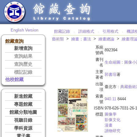
English Version
館藏記錄
詳細格式
引用格式
機讀
‧
‧
‧
>
>
>
藝術類
繪畫；書法
繪畫總論
繪畫理
館藏查詢
系統
新增查詢
892394
號碼
查詢結果
書刊
生命縮圖
:
圖像小
查詢歷史
名
主要
標記記錄
郭書瑄
著
著者
他校館藏
出版
臺北市 :
典藏藝術
項
新進館藏
索書
940.11
8444
號
專題館藏
ISBN
978-626-7031-26-
館藏分類地圖
標題
圖像學
影像文化
視聽目錄
漫畫
學科資源
讀物研究
電子書