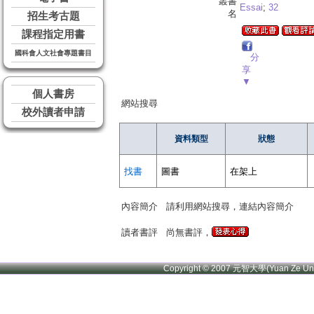
叢書
Essai
;
32
名
招生考古題
課程指定用書
國科會人文社會專題書目
分
享
▼
個人書房
網站搜尋
校外讀者申請
資料類型
狀態
找書
圖書
在架上
內容簡介
請利用網站搜尋，連結內容簡介
讀者書評
尚無書評，
Copyright © 2007 元智大學(Yuan Ze U