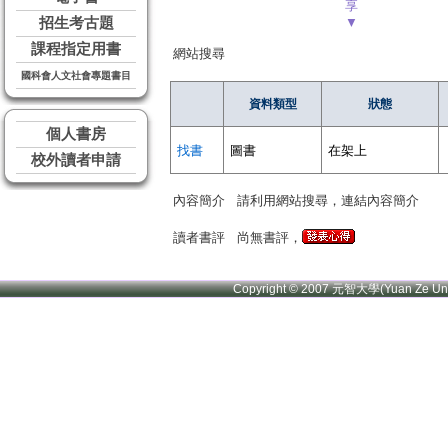
享
招生考古題
▼
課程指定用書
網站搜尋
國科會人文社會專題書目
資料類型
狀態
個人書房
找書
圖書
在架上
校外讀者申請
內容簡介
請利用網站搜尋，連結內容簡介
讀者書評
尚無書評，
Copyright © 2007 元智大學(Yuan Ze U