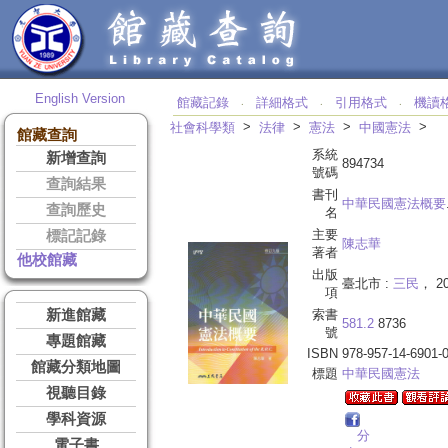
English Version
館藏記錄
詳細格式
引用格式
機讀
‧
‧
‧
>
>
>
>
社會科學類
法律
憲法
中國憲法
館藏查詢
系統
新增查詢
894734
號碼
查詢結果
書刊
中華民國憲法概要
查詢歷史
名
主要
標記記錄
陳志華
著者
他校館藏
出版
臺北市 :
三民
， 20
項
新進館藏
索書
581.2
8736
號
專題館藏
ISBN
978-957-14-6901-
館藏分類地圖
標題
中華民國憲法
視聽目錄
學科資源
分
電子書