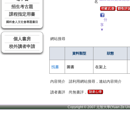
名
招生考古題
課程指定用書
分
國科會人文社會專題書目
享
▼
個人書房
網站搜尋
校外讀者申請
資料類型
狀態
找書
圖書
在架上
內容簡介
請利用網站搜尋，連結內容簡介
讀者書評
尚無書評，
Copyright © 2007 元智大學(Yuan Ze U