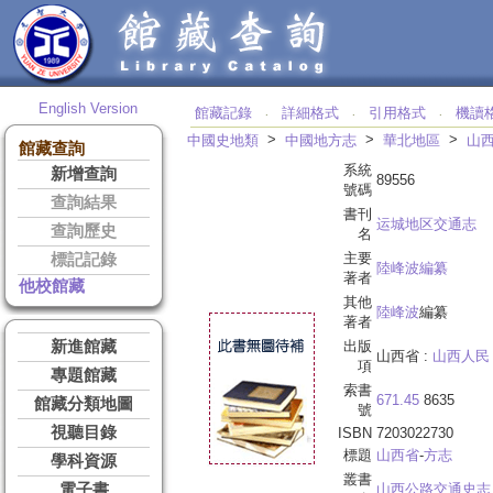
English Version
館藏記錄
詳細格式
引用格式
機讀
‧
‧
‧
>
>
>
中國史地類
中國地方志
華北地區
山
館藏查詢
系統
新增查詢
89556
號碼
查詢結果
書刊
运城地区交通志
查詢歷史
名
主要
標記記錄
陸峰波編纂
著者
他校館藏
其他
陸峰波
編纂
著者
新進館藏
出版
山西省 :
山西人民
項
專題館藏
索書
671.45
8635
館藏分類地圖
號
視聽目錄
ISBN
7203022730
標題
山西省
-
方志
學科資源
叢書
電子書
山西公路交通史志