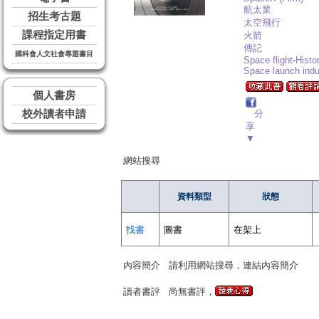
航太業
招生考古題
太空飛行
課程指定用書
火箭
傳記
國科會人文社會專題書目
Space flight
-
Histo
Space launch indu
個人書房
校外讀者申請
分
享
▼
網站搜尋
資料類型
狀態
找書
圖書
在架上
內容簡介
請利用網站搜尋，連結內容簡介
讀者書評
尚無書評，