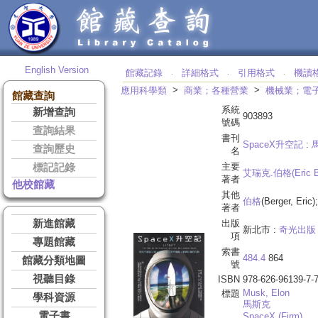
English Version
館藏記錄
詳細格式
引用格式
機讀
‧
‧
‧
>
>
應用科學類
商業；各種營業
機械業；電
館藏查詢
系統
新增查詢
903893
號碼
查詢結果
書刊
SpaceX升空記
:
查詢歷史
名
主要
標記記錄
艾瑞克.伯格(Eric B
著者
他校館藏
其他
伯格
(Berger, Eric);
著者
新進館藏
出版
新北市 :
奇光出版
項
專題館藏
索書
484.4
864
館藏分類地圖
號
視聽目錄
ISBN
978-626-96139-7-
Musk, Elon
標題
學科資源
馬斯克
電子書
SpaceX (Firm)