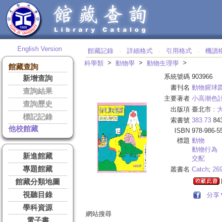
English Version
館藏記錄
詳細格式
引用格式
機讀
‧
‧
‧
>
>
>
科學類
動物學
動物生理學
館藏查詢
系統號碼
903966
新增查詢
書刊名
動物腥球
查詢結果
主要著者
小高潮色
查詢歷史
出版項
臺北市 :
標記記錄
索書號
383.73
84
他校館藏
ISBN
978-986-5
標題
動物
動物行為
新進館藏
交配
專題館藏
叢書名
Catch
;
26
館藏分類地圖
視聽目錄
分享
學科資源
網站搜尋
電子書