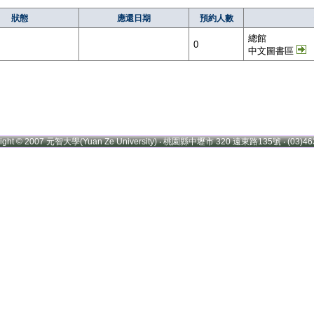
狀態
應還日期
預約人數
總館
0
中文圖書區
right © 2007 元智大學(Yuan Ze University) ‧ 桃園縣中壢市 320 遠東路135號 ‧ (03)46