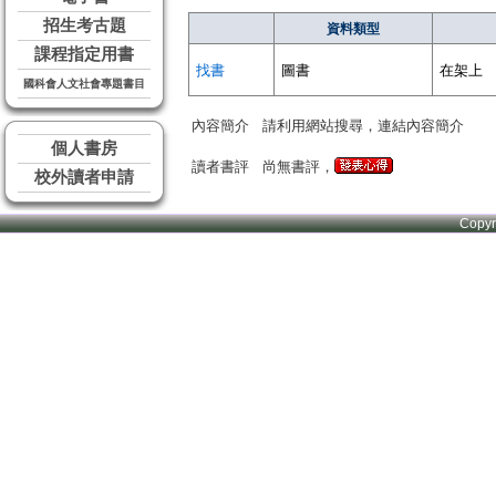
招生考古題
資料類型
課程指定用書
找書
圖書
在架上
國科會人文社會專題書目
內容簡介
請利用網站搜尋，連結內容簡介
個人書房
讀者書評
尚無書評，
校外讀者申請
Copy