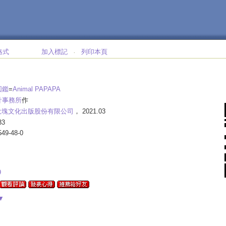
格式
加入標記
列印本頁
‧
図鑑
=
Animal PAPAPA
計事務所
作
大塊文化出版股份有限公司
， 2021.03
33
549-48-0
9
▼