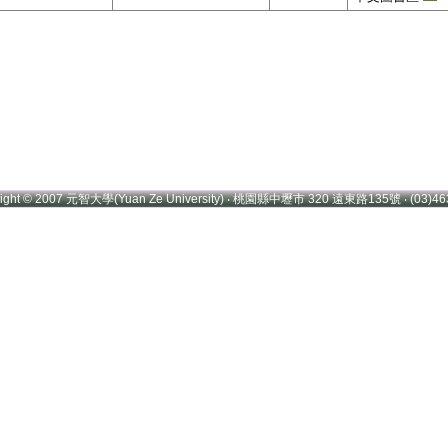
right © 2007 元智大學(Yuan Ze University) ‧ 桃園縣中壢市 320 遠東路135號 ‧ (03)46