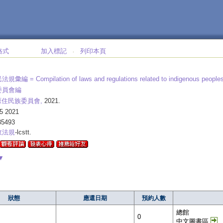
格式
加入標記
列印本頁
‧
法規彙編 =
Compilation of laws and regulations related to indigenous peoples
委員會編
原住民族委員會,
2021.
5 2021
35493
政法規
-lcstt.
▼
狀態
應還日期
預約人數
總館
0
中文圖書區