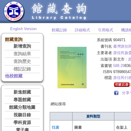
English Version
館藏記錄
詳細格式
引用格式
機讀
‧
‧
‧
館藏查詢
系統號碼
904971
新增查詢
書刊名
臺灣原住民
主要著者
原住民族
查詢結果
出版項
新北市 :
查詢歷史
索書號
588.29
836
標記記錄
ISBN
97898654
他校館藏
標題
原住民行
新進館藏
分享
專題館藏
網站搜尋
館藏分類地圖
視聽目錄
資料類型
學科資源
找書
圖書
在架上
電子書